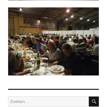
ZO
Zoeken
naar: