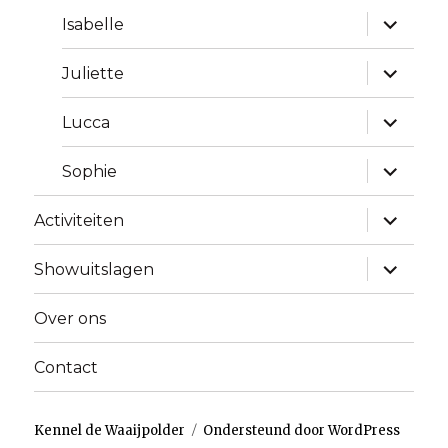
Alles
Isabelle
uitklapp
Alles
Juliette
uitklapp
Alles
Lucca
uitklapp
Alles
Sophie
uitklapp
Alles
Activiteiten
uitklapp
Alles
Showuitslagen
uitklapp
Over ons
Contact
Kennel de Waaijpolder
Ondersteund door WordPress