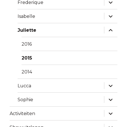
Alles
Frederique
uitklapp
Alles
Isabelle
uitklapp
Alles
Juliette
uitklapp
2016
2015
2014
Alles
Lucca
uitklapp
Alles
Sophie
uitklapp
Alles
Activiteiten
uitklapp
Alles